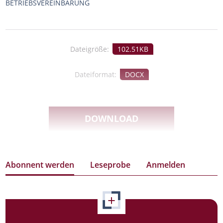
BETRIEBSVEREINBARUNG
Dateigröße:
102.51KB
Dateiformat:
DOCX
DOWNLOAD
Abonnent werden
Leseprobe
Anmelden
+