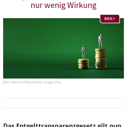
nur wenig Wirkung
BRK+
Bild: ©kentoh/iStock/Getty Images Plus
Das Entgelttransparenzgesetz gilt nun