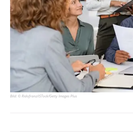
Bild: © Ridofranz/iSTock/Getty Images Plus