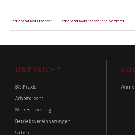
Betriebsratsvorsitzender
Betriebsratsvorsitzender Stellvertreter
ÜBERSICHT
LO
BR-Praxis
Anme
Arbeitsrecht
Mitbestimmung
Betriebsvereinbarungen
Urteile