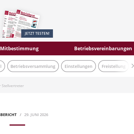
JETZT TESTEN!
Mitbestimmung
Betriebsvereinbarungen
l
Betriebsversammlung
Einstellungen
Freistellung
 Stellvertreter
SBERICHT
29. JUNI 2026