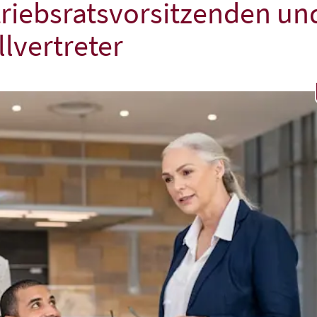
etriebsratsvorsitzenden un
llvertreter