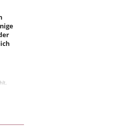
n
nige
der
ich
lt.